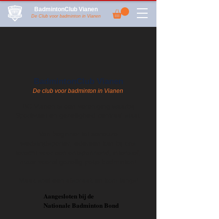
BadmintonClub Vianen
De Club voor badminton in Vianen
BadmintonClub Vianen
De club voor badminton in Vianen
BC Vianen is een vereniging waarbij
Sportiviteit en gezelligheid centraal staat.
Van beginner tot serieuze
wedstrijdsporter, iedereen kan bij ons
terecht voor een ontspannend, intensief,
maar vooral gezellig potje badminton!
Maak snel een afspraak en kom langs!
Aangesloten bij de
Nationale Badminton Bond