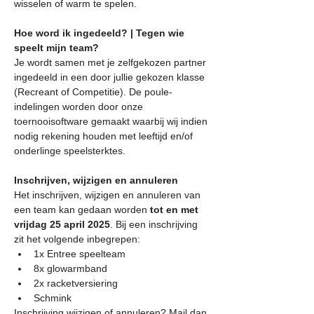
wisselen of warm te spelen. 
Hoe word ik ingedeeld? | Tegen wie 
speelt mijn team?
Je wordt samen met je zelfgekozen partner 
ingedeeld in een door jullie gekozen klasse 
(Recreant of Competitie). De poule-
indelingen worden door onze 
toernooisoftware gemaakt waarbij wij indien 
nodig rekening houden met leeftijd en/of 
onderlinge speelsterktes.
Inschrijven, wijzigen en annuleren
Het inschrijven, wijzigen en annuleren van 
een team kan gedaan worden 
tot en met 
vrijdag 25 april 2025
. Bij een inschrijving 
zit het volgende inbegrepen:
1x Entree speelteam
8x glowarmband 
2x racketversiering 
Schmink
Inschrijving wijzigen of annuleren? Mail dan 