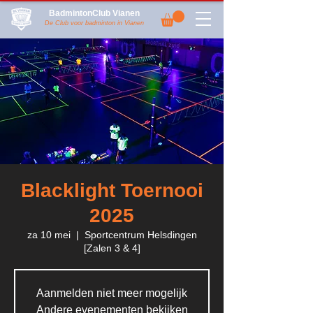
BadmintonClub Vianen
De Club voor badminton in Vianen
Blacklight Toernooi
2025
za 10 mei
  |  
Sportcentrum Helsdingen
[Zalen 3 & 4]
Aanmelden niet meer mogelijk
Andere evenementen bekijken