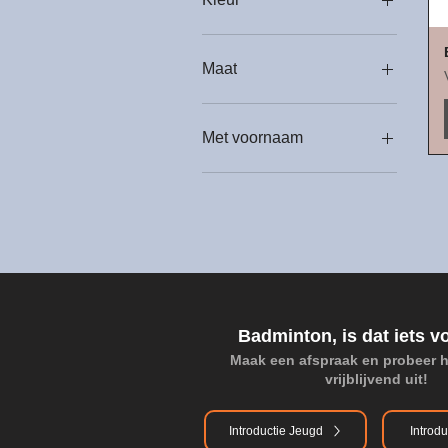
Maat
34
36
Met voornaam
38
40
Ja
42
Nee
44
116
128
140
152
Badminton, is dat iets v
164
Maak een afspraak en probeer 
L
vrijblijvend uit!
M
S
XL
Introductie Jeugd
Introdu