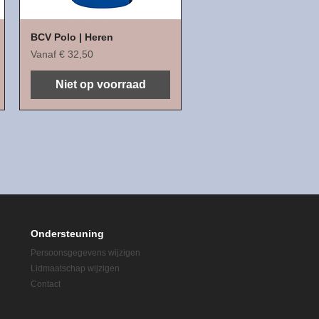
BCV Polo | Heren
Verkoopprijs
Vanaf
€ 32,50
Niet op voorraad
Ondersteuning
Persoonsgegevens wijzigen
Lidmaatschap wijzigen
Contact