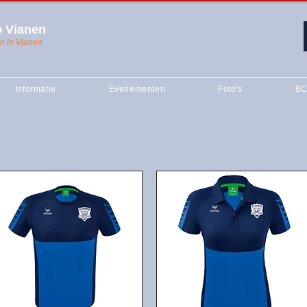
 Vianen
n in Vianen
Informatie
Evenementen
Foto's
BC