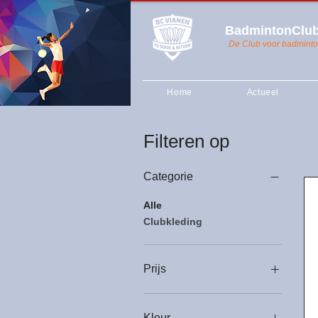
BadmintonClub
De Club voor badminto
Home
Actueel
Filteren op
Categorie
Alle
Clubkleding
Prijs
€ 27
€ 33
Kleur