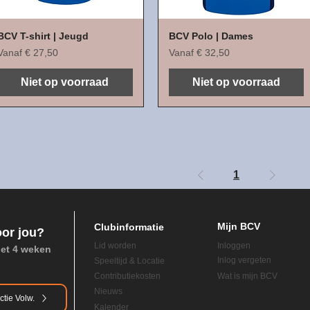
BCV T-shirt | Jeugd
BCV Polo | Dames
Verkoopprijs
Verkoopprijs
Vanaf
€ 27,50
Vanaf
€ 32,50
Niet op voorraad
Niet op voorraad
1
Mijn BCV
Clubinformatie
oor jou?
Lid worden
Inloggen
het 4 weken
Inlog vergeten
Speeltijd & Locatie
Contributiekosten
Wat is mijn BCV
Nieuws
ctie Volw.
Kalender