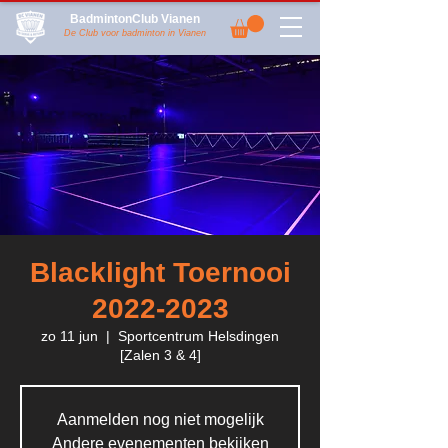
BadmintonClub Vianen
De Club voor badminton in Vianen
Blacklight Toernooi
2022-2023
zo 11 jun
  |  
Sportcentrum Helsdingen
[Zalen 3 & 4]
Aanmelden nog niet mogelijk
Andere evenementen bekijken