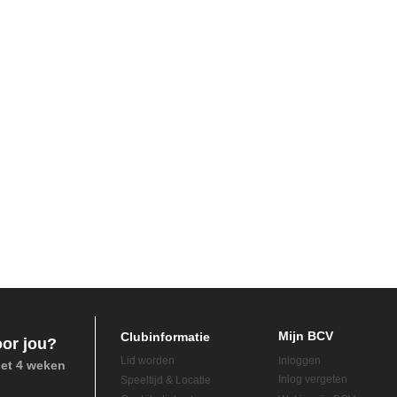
Mijn BCV
Clubinformatie
oor jou?
Lid worden
Inloggen
het 4 weken
Inlog vergeten
Speeltijd & Locatie