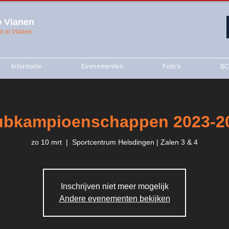
 Vianen
n in Vianen
Informatie
Evenementen
Foto's
BC
ubkampioenschappen 2023-2
zo 10 mrt
  |  
Sportcentrum Helsdingen | Zalen 3 & 4
Inschrijven niet meer mogelijk
Andere evenementen bekijken