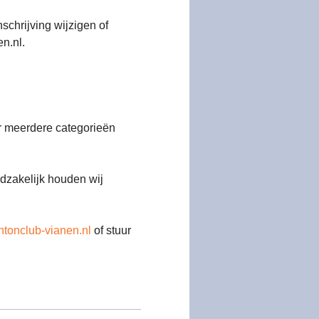
chrijving wijzigen of 
n.nl.
or meerdere categorieën 
dzakelijk houden wij 
tonclub-vianen.nl
 of stuur 