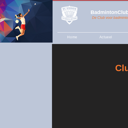
BadmintonClub
De Club voor badminto
Home
Actueel
Cl