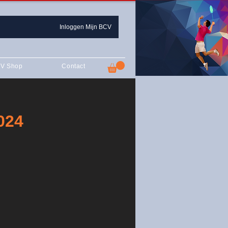
Inloggen Mijn BCV
V Shop
Contact
024