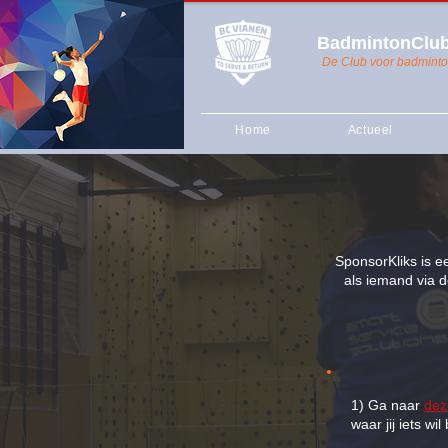
BadmintonClub
De Club voor badminto
Home
Actueel
SponsorKliks is e
als iemand via d
1) Ga naar
dez
waar jij iets wil