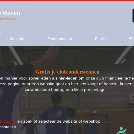
 Vianen
n in Vianen
Informatie
Evenementen
Foto's
BC
Gratis je club ondersteunen
en manier voor zowel leden als niet-leden om onze club financieel te he
eze pagina naar een website gaat en hier iets koopt of besteld, krijgen 
jouw bestede bedrag een klein percentage.
e pagina
en zoek of selecteer de website of webshop
 bestellen.