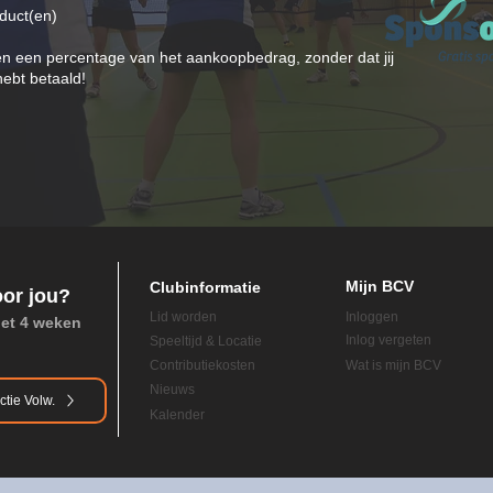
oduct(en)
en een percentage van het aankoopbedrag, zonder dat jij
hebt betaald!
Mijn BCV
Clubinformatie
oor jou?
Lid worden
Inloggen
het 4 weken
Inlog vergeten
Speeltijd & Locatie
Contributiekosten
Wat is mijn BCV
Nieuws
ctie Volw.
Kalender