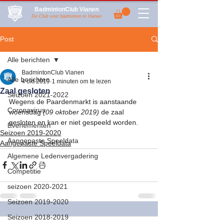
BadmintonClub Vianen
De Club voor badminton in Vianen
Post
Alle berichten
BadmintonClub Vianen
Alle berichten
4 okt 2019
1 minuten om te lezen
Zaal gesloten
Seizoen 2021-2022
Wegens de Paardenmarkt is aanstaande 
Coronavirus
woensdag 
(09 oktober 2019)
 de zaal 
gesloten en kan er niet gespeeld worden.
Evenementen
Seizoen 2019-2020
Aangepaste Speeldata
Aangepaste Speeldata
Algemene Ledenvergadering
Competitie
seizoen 2020-2021
Seizoen 2019-2020
Seizoen 2018-2019