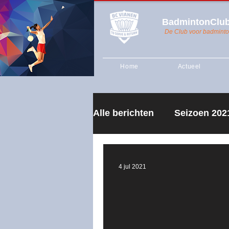
BadmintonClub
De Club voor badminto
Home
Actueel
Alle berichten
Seizoen 202
Algemene Ledenvergader
4 jul 2021
Seizoen 2018-2019
Re