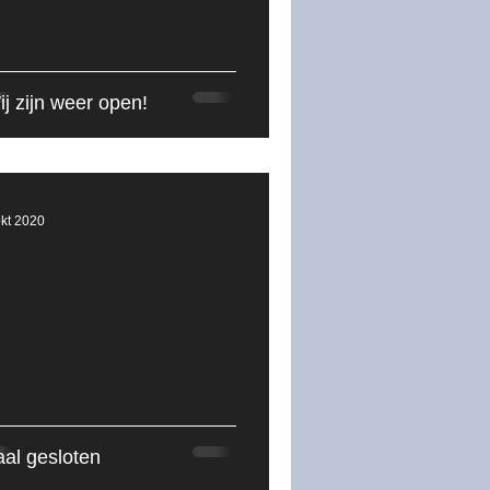
2025-2026
j zijn weer open!
okt 2020
aal gesloten