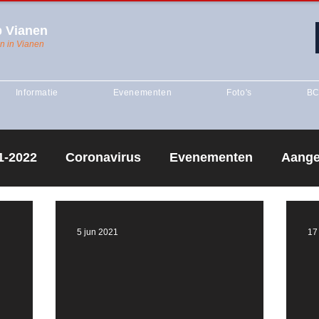
 Vianen
n in Vianen
Informatie
Evenementen
Foto's
BC
1-2022
Coronavirus
Evenementen
Aange
ing
Competitie
seizoen 2020-2021
Seizoe
5 jun 2021
17
creantentraining
Vianen 1
Vianen J1
Sei