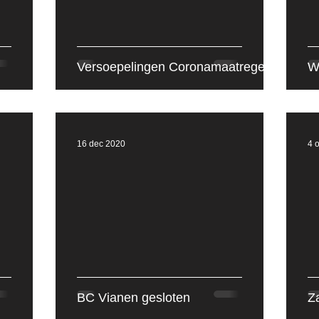
izoen 2023-2024
Seizoen 2024-2025
Seizoen 
Versoepelingen Coronamaatregels
Wi
16 dec 2020
4 
BC Vianen gesloten
Z