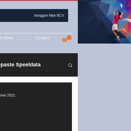
Inloggen Mijn BCV
V Shop
Contact
paste Speeldata
n 2019-2020
 mei 2021
zoen 2021-2022