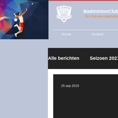
BadmintonClub
De Club voor badminto
Home
Actueel
Alle berichten
Seizoen 202
Algemene Ledenvergader
25 sep 2019
Seizoen 2018-2019
Re