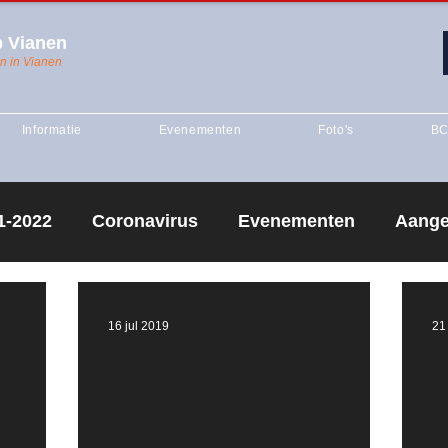
 Vianen
n in Vianen
Informatie
Evenementen
Foto's
BC
1-2022
Coronavirus
Evenementen
Aange
ing
Competitie
seizoen 2020-2021
Seizoe
16 jul 2019
21
creantentraining
Vianen 1
Vianen J1
Sei