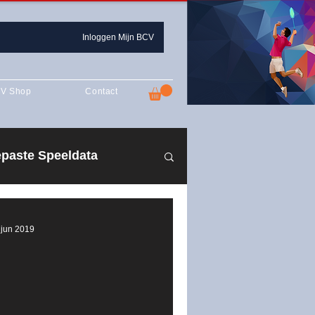
Inloggen Mijn BCV
V Shop
Contact
paste Speeldata
n 2019-2020
 jun 2019
zoen 2021-2022