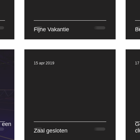
izoen 2023-2024
Seizoen 2024-2025
Seizoen 
Fijne Vakantie
B
15 apr 2019
17
9 een
G
Zaal gesloten
c