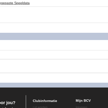
ngepaste Speeldata
izoen 2023-2024
Seizoen 2024-2025
Seizoen 
Mijn BCV
Clubinformatie
oor jou?
Lid worden
Inloggen