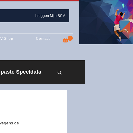
Inloggen Mijn BCV
V Shop
Contact
paste Speeldata
n 2019-2020
zoen 2021-2022
 wegens de 