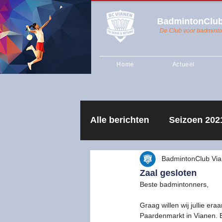
BadmintonClub
De Club voor badminto
Home
Actueel
Alle berichten
Seizoen 202
Algemene Ledenvergader
BadmintonClub Vi
Zaal gesloten
Beste badmintonners,
Seizoen 2018-2019
Re
Graag willen wij jullie era
Paardenmarkt in Vianen. 