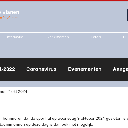
 Vianen
n in Vianen
Informatie
Evenementen
Foto's
BC
1-2022
Coronavirus
Evenementen
Aange
ing
anen
7 okt 2024
Competitie
seizoen 2020-2021
Seizoe
creantentraining
Vianen 1
Vianen J1
Sei
an herinneren dat de sporthal 
op woensdag 9 oktober 2024
 gesloten is
Badmintonnen op deze dag is dan ook niet mogelijk.