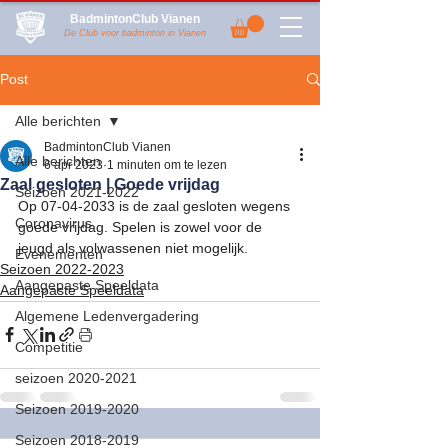
BadmintonClub Vianen
De Club voor badminton in Vianen
Post
Alle berichten
BadmintonClub Vianen
Alle berichten
6 apr 2023
1 minuten om te lezen
Zaal gesloten | Goede vrijdag
Seizoen 2021-2022
Op 07-04-2033 is de zaal gesloten wegens 
Coronavirus
goede vrijdag. Spelen is zowel voor de 
jeugd als volwassenen niet mogelijk.
Evenementen
Seizoen 2022-2023
Aangepaste Speeldata
Aangepaste Speeldata
Algemene Ledenvergadering
Competitie
seizoen 2020-2021
Seizoen 2019-2020
Seizoen 2018-2019