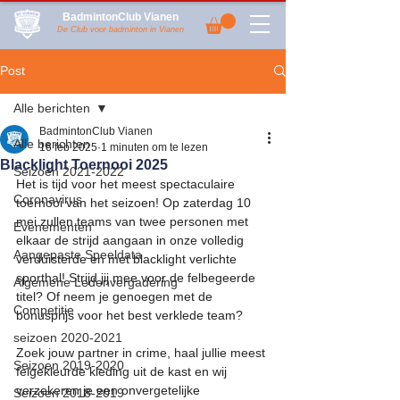
BadmintonClub Vianen
De Club voor badminton in Vianen
Post
Alle berichten
BadmintonClub Vianen
Alle berichten
16 feb 2025
1 minuten om te lezen
Blacklight Toernooi 2025
Seizoen 2021-2022
Het is tijd voor het meest spectaculaire 
Coronavirus
toernooi van het seizoen! Op zaterdag 10 
mei zullen teams van twee personen met 
Evenementen
elkaar de strijd aangaan in onze volledig 
Aangepaste Speeldata
verduisterde en met blacklight verlichte 
sporthal! Strijd jij mee voor de felbegeerde 
Algemene Ledenvergadering
titel? Of neem je genoegen met de 
Competitie
bonusprijs voor het best verklede team?
seizoen 2020-2021
Zoek jouw partner in crime, haal jullie meest 
Seizoen 2019-2020
felgekleurde kleding uit de kast en wij 
verzekeren je een onvergetelijke 
Seizoen 2018-2019