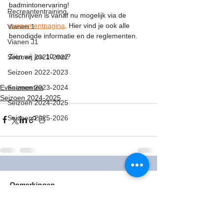
badmintonervaring!
Recreantentraining
Inschrijven is vanaf nu mogelijk via de 
evenementpagina
. Hier vind je ook alle 
Vianen 1
benodigde informatie en de reglementen. 
Vianen J1
Zien wij jou 10 mei?
Seizoen 2021-2022
Seizoen 2022-2023
Evenementen
Seizoen 2023-2024
Seizoen 2024-2025
Seizoen 2024-2025
Seizoen 2025-2026
Opmerkingen