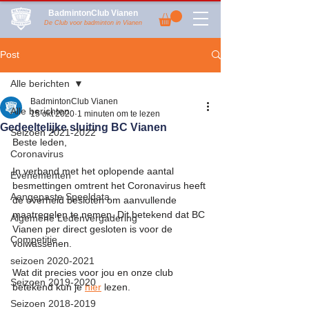
BadmintonClub Vianen
De Club voor badminton in Vianen
Post
Alle berichten
BadmintonClub Vianen
Alle berichten
15 okt 2020
1 minuten om te lezen
Gedeeltelijke sluiting BC Vianen
Seizoen 2021-2022
Beste leden,
Coronavirus
In verband met het oplopende aantal 
Evenementen
besmettingen omtrent het Coronavirus heeft 
Aangepaste Speeldata
de overheid besloten om aanvullende 
maatregelen te nemen. Dit betekend dat BC 
Algemene Ledenvergadering
Vianen per direct gesloten is voor de 
Competitie
volwassenen.
seizoen 2020-2021
Wat dit precies voor jou en onze club 
Seizoen 2019-2020
betekend kun je 
hier
 lezen.
Seizoen 2018-2019