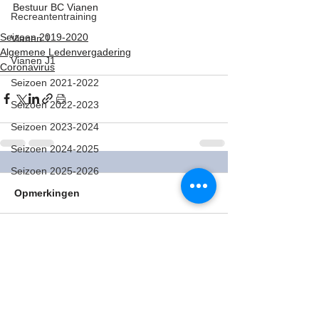
Bestuur BC Vianen
Recreantentraining
Seizoen 2019-2020
Vianen 1
Algemene Ledenvergadering
Vianen J1
Coronavirus
Seizoen 2021-2022
Seizoen 2022-2023
Seizoen 2023-2024
Seizoen 2024-2025
Seizoen 2025-2026
Opmerkingen
Plaats een opmerking...
Badminton, is dat iets voor jou?