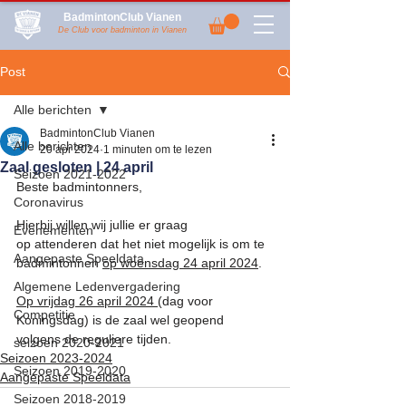
BadmintonClub Vianen
De Club voor badminton in Vianen
Post
Alle berichten
BadmintonClub Vianen
Alle berichten
20 apr 2024
1 minuten om te lezen
Zaal gesloten | 24 april
Seizoen 2021-2022
Beste badmintonners,
Coronavirus
Hierbij willen wij jullie er graag 
Evenementen
op attenderen dat het niet mogelijk is om te 
Aangepaste Speeldata
badmintonnen 
op woensdag 24 april 2024
. 
Algemene Ledenvergadering
Op vrijdag 26 april 2024 
(dag voor 
Competitie
Koningsdag) is de zaal wel geopend 
volgens de reguliere tijden.
seizoen 2020-2021
Seizoen 2023-2024
Seizoen 2019-2020
Aangepaste Speeldata
Seizoen 2018-2019