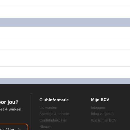
izoen 2023-2024
Seizoen 2024-2025
Seizoen 
Mijn BCV
Clubinformatie
oor jou?
Lid worden
Inloggen
het 4 weken
Inlog vergeten
Speeltijd & Locatie
Contributiekosten
Wat is mijn BCV
Nieuws
ctie Volw.