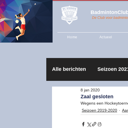
BadmintonClub
De Club voor badminto
Home
Actueel
Alle berichten
Seizoen 202
8 jan 2020
Algemene Ledenvergader
Zaal gesloten
Wegens een Hockeytoernooi
Seizoen 2019-2020
Aa
Seizoen 2018-2019
Re