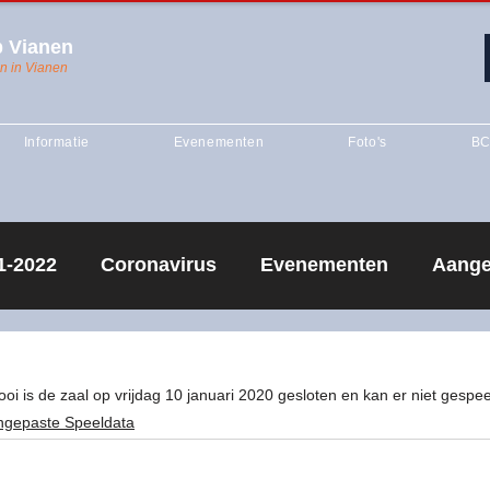
 Vianen
n in Vianen
Informatie
Evenementen
Foto's
BC
1-2022
Coronavirus
Evenementen
Aange
ing
Competitie
seizoen 2020-2021
Seizoe
 is de zaal op vrijdag 10 januari 2020 gesloten en kan er niet gespe
ngepaste Speeldata
creantentraining
Vianen 1
Vianen J1
Sei