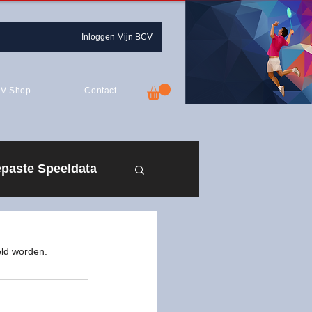
Inloggen Mijn BCV
V Shop
Contact
paste Speeldata
n 2019-2020
eld worden.
zoen 2021-2022