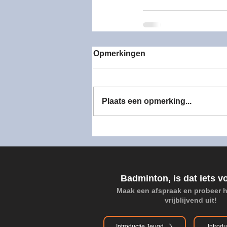
Seizoen 2022-2023
Se
Opmerkingen
Plaats een opmerking...
Badminton, is dat iets v
Maak een afspraak en probeer 
vrijblijvend uit!
Introductie Jeugd
Introdu