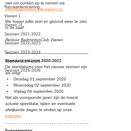
niet om contact op te nemen via 
Recreantentraining
info@badmintonclub-vianen.nl
.
Vianen 1
We hopen jullie snel en gezond weer te zien 
Vianen J1
in de zaal!
Seizoen 2021-2022
Bestuur BadmintonClub Vianen
Seizoen 2022-2023
Seizoen 2023-2024
Startdata seizoen 2020-2021
Seizoen 2024-2025
De startdatums voor het nieuwe seizoen zijn 
Seizoen 2025-2026
als volgt:
Dinsdag 01 september 2020 
Woensdag 02 september 2020 
Vrijdag 04 september 2020 
Net als voorgaande jaren zijn de meest 
actuele speeldata, tijden en eventuele 
afwijkende dagen te vinden op onze 
kalender
.
Evenementen