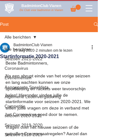
BadmintonClub Vianen
De Club voor badminton in Vianen
Post
Alle berichten
BadmintonClub Vianen
Alle berichten
29 aug 2020
2 minuten om te lezen
Startinformatie 2020-2021
Seizoen 2021-2022
Beste Badmintonners,
Coronavirus
Na een abrupt einde van het vorige seizoen 
Evenementen
en lang wachten kunnen we onze 
Aangepaste Speeldata
sportkleding en rackets weer tevoorschijn 
halen! Hieronder vinden jullie de 
Algemene Ledenvergadering
startinformatie voor seizoen 2020-2021. We 
Competitie
willen jullie vragen om deze in verband met 
het Coronavirus goed door te nemen.
seizoen 2020-2021
Seizoen 2019-2020
Vragen over het nieuwe seizoen of de 
getroffen Coronamaatregelen? Aarzel dan 
Seizoen 2018-2019